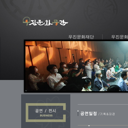
우진문화재단
우진문