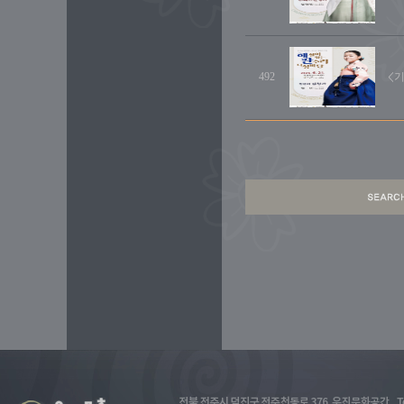
492
<