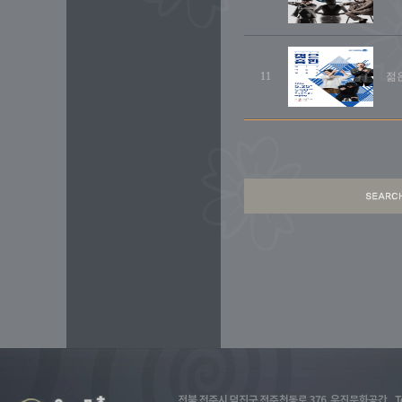
11
젊은