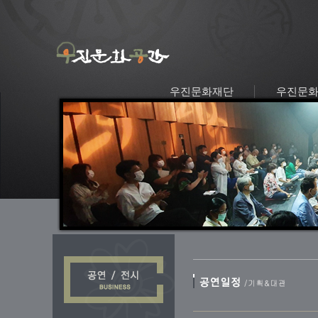
우진문화재단
우진문