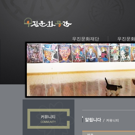
우진문화재단
우진문