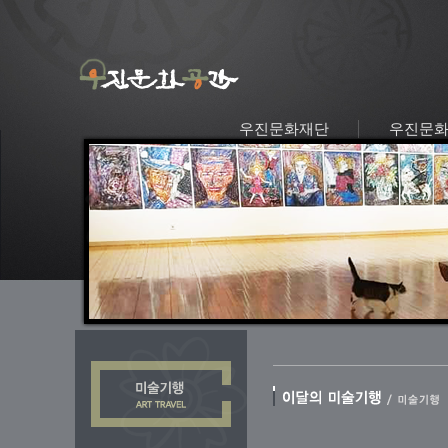
우진문화재단
우진문