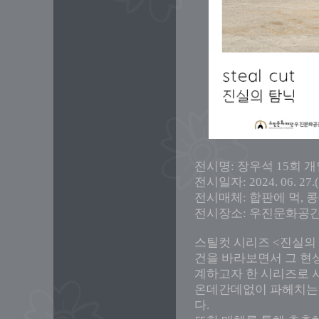
전시명: 장우석 15회 개인
전시일자: 2024. 06. 27.(
전시매체: 합판에 먹, 
전시장소: 우진문화공
스틸컷 시리즈 <진실의
건을 바라보면서 그 현
계하고자 한 시리즈로 
온데간데없이 파헤치는
다.