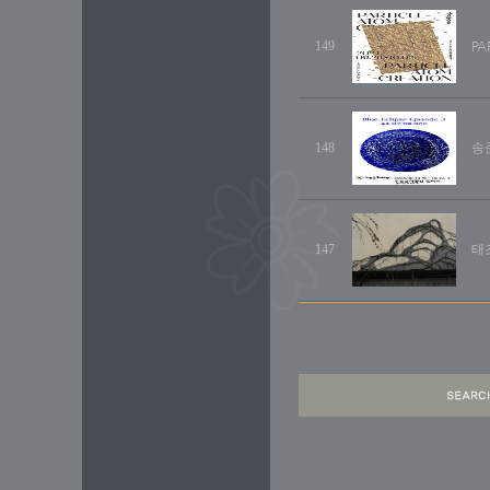
149
PA
148
송준
147
태