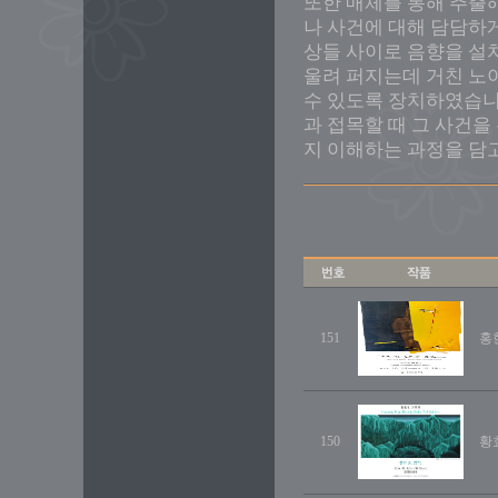
또한 매체를 통해 추출
나 사건에 대해 담담하
상들 사이로 음향을 설
울려 퍼지는데 거친 노
수 있도록 장치하였습니
과 접목할 때 그 사건을
지 이해하는 과정을 담
151
홍
150
황효