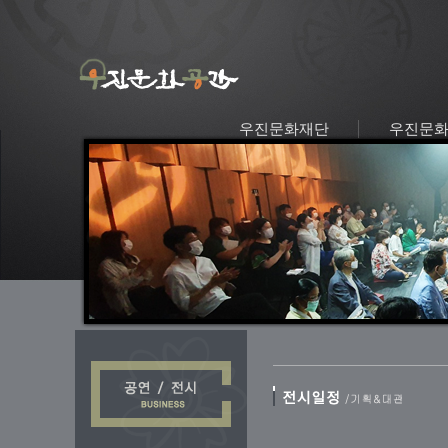
우진문화재단
우진문