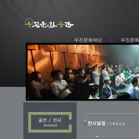
우진문화재단
우진문