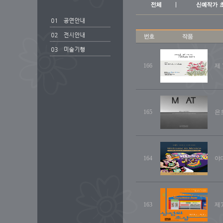
166
제
165
은
164
야데
163
제