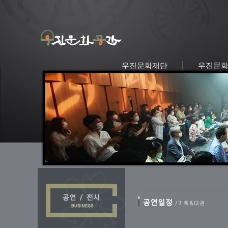
우진문화재단
우진문