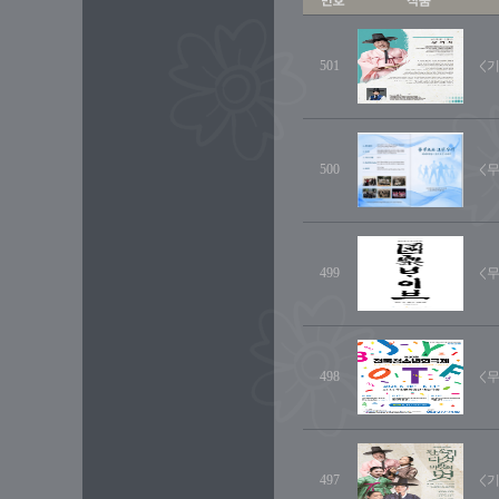
501
<기
500
<
499
<무
498
<
497
<