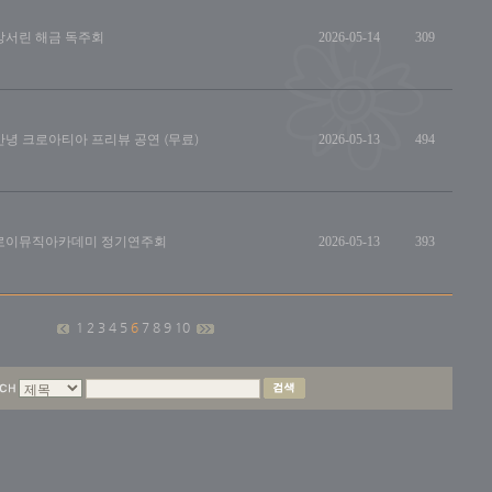
강서린 해금 독주회
2026-05-14
309
안녕 크로아티아 프리뷰 공연 (무료)
2026-05-13
494
로이뮤직아카데미 정기연주회
2026-05-13
393
1
2
3
4
5
6
7
8
9
10