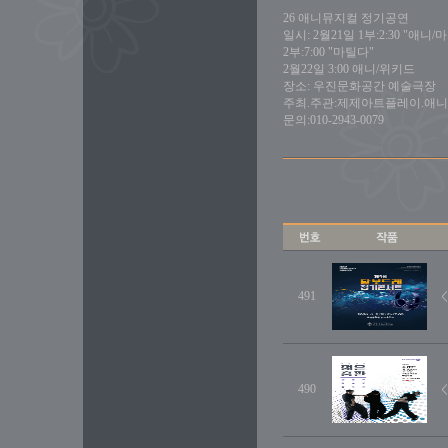
26 애니뮤지컬 정기공연
일시: 2월21일 1부:2:30 "애니/
2부:7:00 "마틸다"
2월22일 3:00 애니/위키드
장소: 우진문화공간 예술극장
주최.주관:제제아트플레이.애
문의:010-2943-0079
491
490