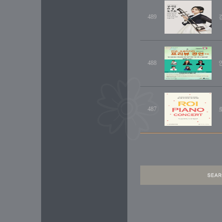
489
488
487