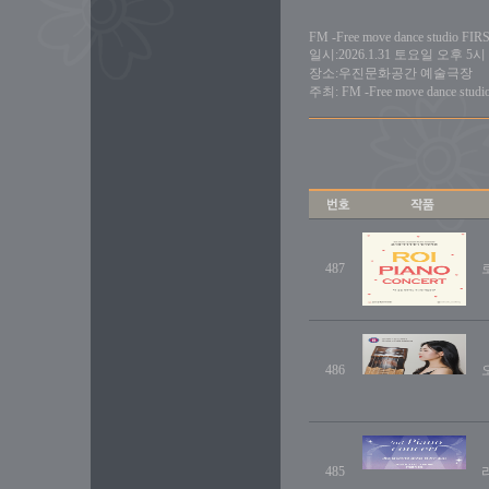
FM -Free move dance studio FI
일시:2026.1.31 토요일 오후 5시
장소:우진문화공간 예술극장
주최: FM -Free move dance studi
487
486
485