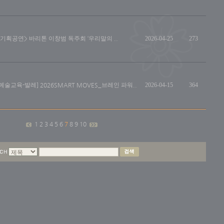
<기획공연> 바리톤 이창범 독주회 ‘우리말의 ..
2026-04-25
273
[예술교육-발레] 2026SMART MOVES_브레인 파워..
2026-04-15
364
1
2
3
4
5
6
7
8
9
10