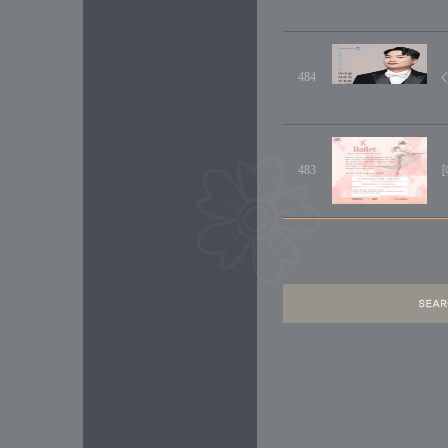
484
483