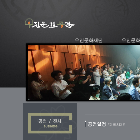
우진문화재단
우진문