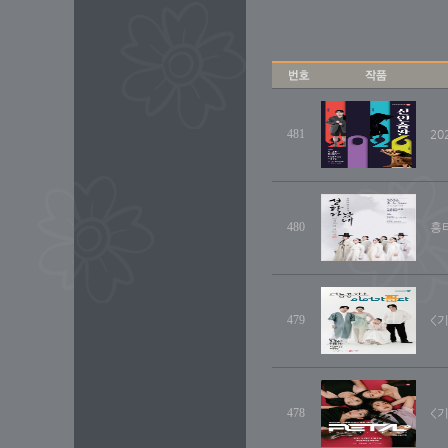
481
20
480
흥타
479
<기
478
<