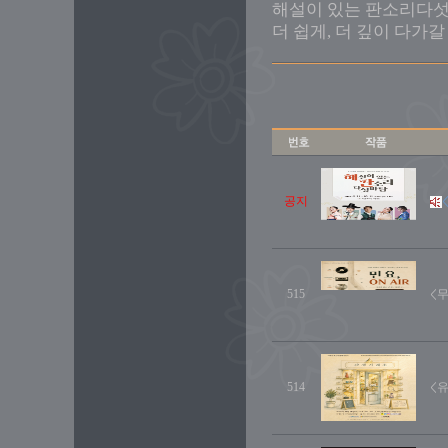
해설이 있는 판소리다섯
더 쉽게, 더 깊이 다가갈
공지
515
<무
514
<