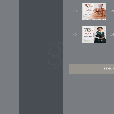
495
<
494
<