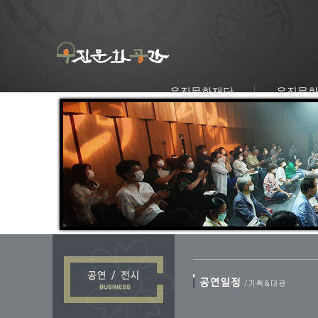
우진문화재단
우진문