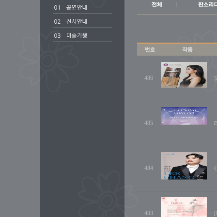
486
485
484
483