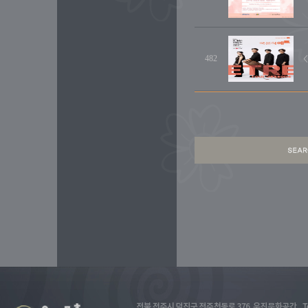
482
<