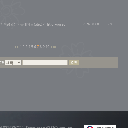
기획공연> 국은예에트(etre)의 ‘Etre Four se..
2026-04-08
440
1
2
3
4
5
6
7
8
9
10