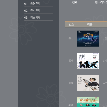
491
<
490
<
489
강
488
안