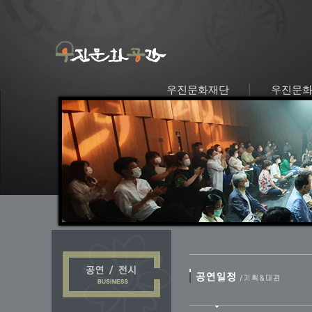
우진문화재단
우진문