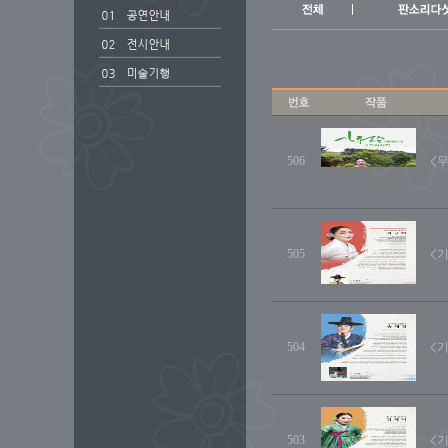
506
<
505
<
504
<기
503
<