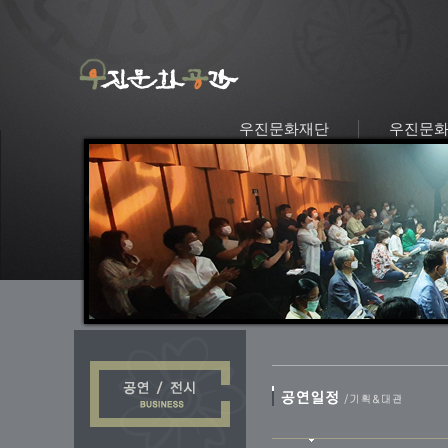
우진문화재단
우진문